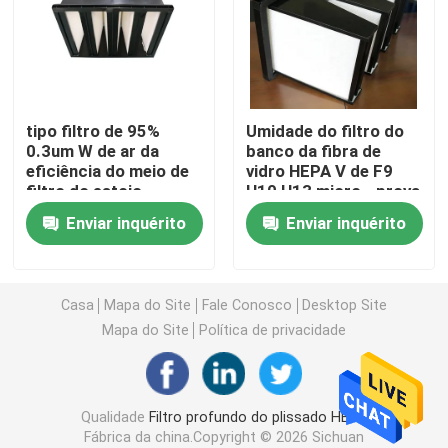
Filtro de ar da cabine da pintura
Filtro de ar do saco
tipo filtro de 95%
Umidade do filtro do
0.3um W de ar da
banco da fibra de
eficiência do meio de
vidro HEPA V de F9
Filtro de ar de HEPA
filtro do estojo
H10 H13 micro - prova
compacto para o
Enviar inquérito
Enviar inquérito
sistema da ATAC
Filtro de ar da ATAC
Filtro do selo HEPA do gel
Casa
Mapa do Site
Fale Conosco
Desktop Site
Mapa do Site
Política de privacidade
Filtro de alta temperatura de HEPA
Qualidade
Filtro profundo do plissado HEPA
Filtro do banco de V
Fábrica da china.Copyright © 2026 Sichuan