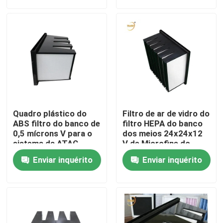
Sobre nós
Excursão da fábrica
Controle da qualidade
Quadro plástico do
Filtro de ar de vidro do
Peça umas citações
ABS filtro do banco de
filtro HEPA do banco
0,5 mícrons V para o
dos meios 24x24x12
sistema da ATAC
V de Microfine do
quadro plástico do
Filtro profundo do plissado HEPA
Enviar inquérito
Enviar inquérito
ABS
Pre filtro de ar
Unidade de FFU