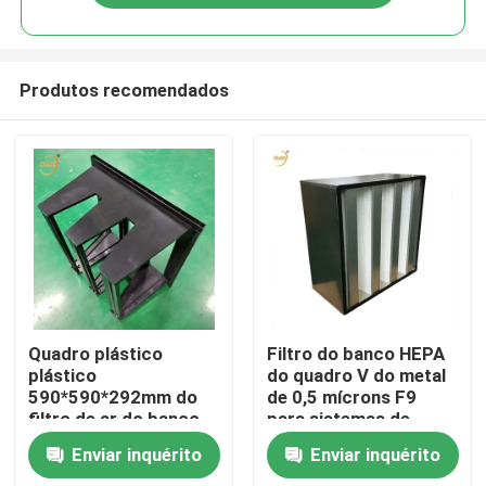
Produtos recomendados
Casa
Quadro plástico
Filtro do banco HEPA
plástico
do quadro V do metal
590*590*292mm do
de 0,5 mícrons F9
Produtos
filtro de ar do banco
para sistemas de
do ABS V
condicionamento de
Enviar inquérito
Enviar inquérito
ar
Vídeos