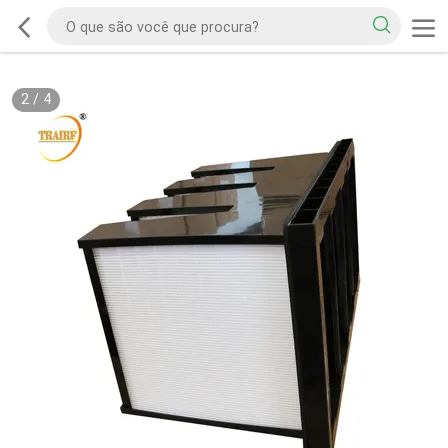
2
/
4