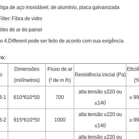
liga de aço inoxidável, de alumínio, placa galvanizada
ilter: Fibra de vidro
iltro de ar do painel
 4.Different pode ser feito de acordo com sua exigência
ro:
Dimensões
Fluxo de ar
Efici
o
Resistência inicial (Pa)
(milímetros)
(³ de m /h)
(%
alta tensão ≤220 ou
-1
610*610*50
700
≥ 99
≤140
alta tensão ≤220 ou
-2
915*610*50
1000
≥ 99
≤140
alta tensão ≤220 ou