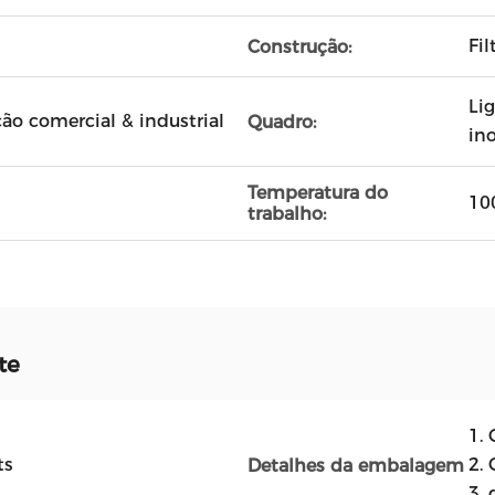
Fil
Construção:
Li
ão comercial & industrial
Quadro:
in
Temperatura do
10
trabalho:
te
1.
ts
2. 
Detalhes da embalagem
3.