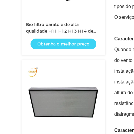
tipos do 
O serviço
Bio filtro barato e de alta
qualidade H11 H12 H13 H14 de
Hepa
Caracter
Obtenha o melhor preço
Quando re
do vento 
instalaçã
instalaçã
altura do
resistênc
diafragm
Caracterí