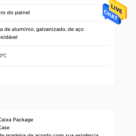
tro do painel
ga de alumínio, galvanizado, de aço
oxidável
0℃
 Caixa Package
Case
 de madeira de acordo com sua exigência