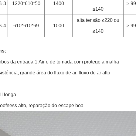
-3
1220*610*50
1400
≥ 99
≤140
alta tensão ≤220 ou
-4
610*610*69
1000
≥ 99
≤140
ns:
mbos da entrada 1.Air e de tomada com protege a malha
istência, grande área do fluxo de ar, fluxo de ar alto
til longa
roofness alto, reparação do escape boa