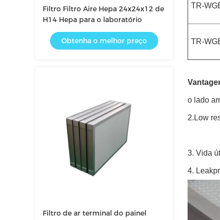
TR-WGB
Filtro Filtro Aire Hepa 24x24x12 de
H14 Hepa para o laboratório
Obtenha o melhor preço
TR-WGB
Vantage
o lado a
2.Low res
3. Vida ú
4. Leakp
Filtro de ar terminal do painel