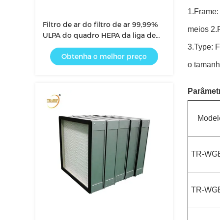
1.Frame: 
Filtro de ar do filtro de ar 99,99%
meios 2.F
ULPA do quadro HEPA da liga de
alumínio
3.Type: F
Obtenha o melhor preço
o tamanho
Parâmet
Model
TR-WGB
TR-WGB