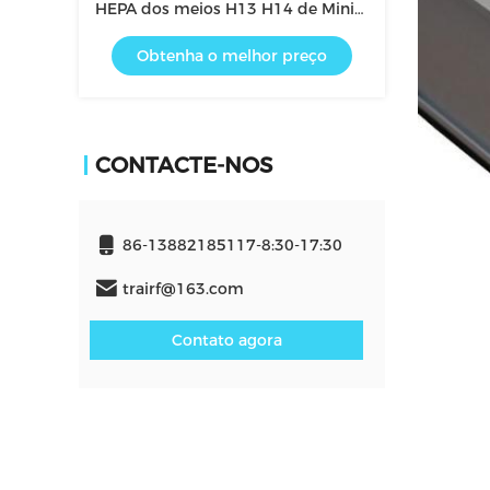
HEPA dos meios H13 H14 de Mini
Pleats Glass Fiber Filter da
Obtenha o melhor preço
filtragem para a capa do fluxo
laminar
CONTACTE-NOS
86-13882185117-8:30-17:30
trairf@163.com
Contato agora