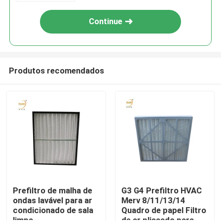
Continue
Produtos recomendados
Casa
Produtos
Prefiltro de malha de
G3 G4 Prefiltro HVAC
ondas lavável para ar
Merv 8/11/13/14
condicionado de sala
Quadro de papel Filtro
Vídeos
limpa
de ar plissado para