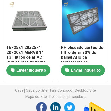
Filtro de ar da cabine da pintura
Filtro de ar do saco
Filtro de ar de HEPA
16x25x1 20x25x1
RH plissado cartão do
20x20x1 MERV8 11
filtro de ar 80% do
13 Filtros de ar AC
painel AHU da
Filtro de ar da ATAC
HVAC Filtro de forno
resistência de
para ar condicionado
umidade M5 pre
Enviar inquérito
Enviar inquérito
Filtro do selo HEPA do gel
Casa
Mapa do Site
Fale Conosco
Desktop Site
Filtro de alta temperatura de HEPA
Mapa do Site
Política de privacidade
Filtro do banco de V