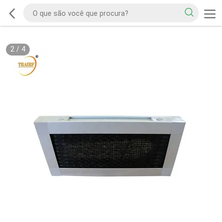
2
/
4