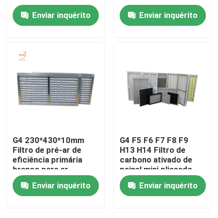
sistema de ar
Enviar inquérito
Enviar inquérito
condicionado
Sobre nós
Excursão da fábrica
Controle da qualidade
Peça umas citações
G4 230*430*10mm
G4 F5 F6 F7 F8 F9
Filtro de pré-ar de
H13 H14 Filtro de
Filtro profundo do plissado HEPA
eficiência primária
carbono ativado de
branco para ar
painel mini plissado
condicionado
para ar condicionado
Pre filtro de ar
Enviar inquérito
Enviar inquérito
doméstico
Unidade de FFU