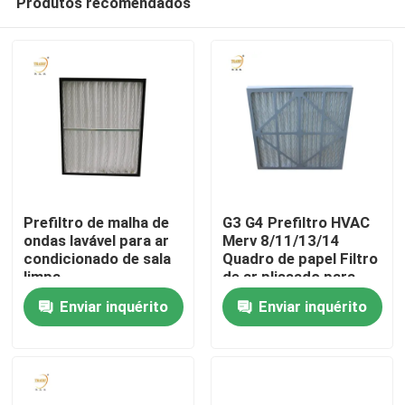
Produtos recomendados
Prefiltro de malha de
G3 G4 Prefiltro HVAC
ondas lavável para ar
Merv 8/11/13/14
condicionado de sala
Quadro de papel Filtro
limpa
de ar plissado para
Casa
sistema de ar
Enviar inquérito
Enviar inquérito
condicionado
Produtos
Vídeos