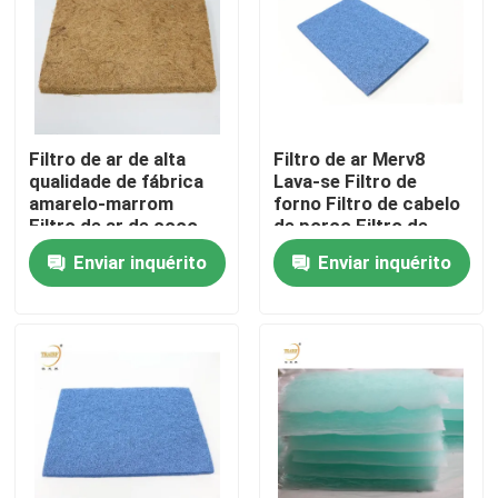
Filtro de ar de alta
Filtro de ar Merv8
qualidade de fábrica
Lava-se Filtro de
amarelo-marrom
forno Filtro de cabelo
Filtro de ar de coco
de porco Filtro de
Produto natural para
mídia
Enviar inquérito
Enviar inquérito
cabines de
pulverização de Paint
Booth
Casa
Produtos
Vídeos