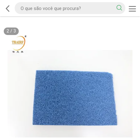
2
/
3