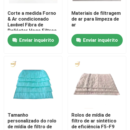
Corte a medida Forno
Materiais de filtragem
Sobre nós
& Ar condicionado
de ar para limpeza de
Lavável Fibra de
ar
Poliéster Hogs Filtros
Excursão da fábrica
de cabelo
Enviar inquérito
Enviar inquérito
Controle da qualidade
Peça umas citações
Filtro profundo do plissado HEPA
Pre filtro de ar
Tamanho
Rolos de mídia de
personalizado do rolo
filtro de ar sintético
de mídia de filtro de
de eficiência F5-F9
Unidade de FFU