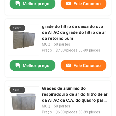
Melhor preço
Fale Conosco
grade do filtro da caixa do ovo
da ATAC da grade do filtro de ar
do retorno 5um
MOQ：50 partes
Preço：$7.00/pieces 50-99 pieces
Melhor preço
Fale Conosco
Grades de alumínio do
respiradouro de ar do filtro de ar
da ATAC da C.A. do quadro para
a unidade de AHU
MOQ：50 partes
Preço：$6.00/pieces 50-99 pieces