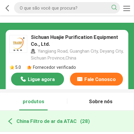
Sichuan Huajie Purification Equipment
Co., Ltd.
Yangjiang Road, Guanghan City, Deyang City,
Sichuan Province,China
5.0
Fornecedor verificado
Ligue agora
Fale Conosco
produtos
Sobre nós
China Filtro de ar da ATAC
(28)