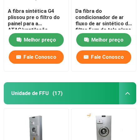
A fibra sintética G4
Da fibra do
plissou pre o filtro do
condicionador de ar
painel para a
fluxo de ar sintético do
ATAC/ventilação
filtro 5um do tela plano
pre grande
Melhor preço
Melhor preço
Fale Conosco
Fale Conosco
Unidade de FFU
(17)