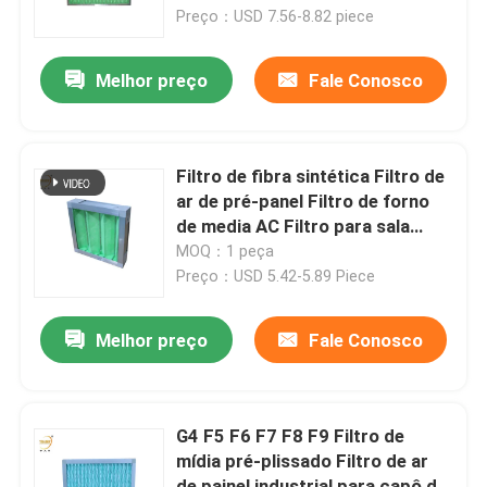
Preço：USD 7.56-8.82 piece
Sobre nós
Melhor preço
Fale Conosco
Excursão da fábrica
Filtro de fibra sintética Filtro de
Controle da qualidade
ar de pré-panel Filtro de forno
de media AC Filtro para sala
limpa
MOQ：1 peça
Peça umas citações
Preço：USD 5.42-5.89 Piece
Filtro profundo do plissado HEPA
Melhor preço
Fale Conosco
Pre filtro de ar
G4 F5 F6 F7 F8 F9 Filtro de
mídia pré-plissado Filtro de ar
Unidade de FFU
de painel industrial para capô de