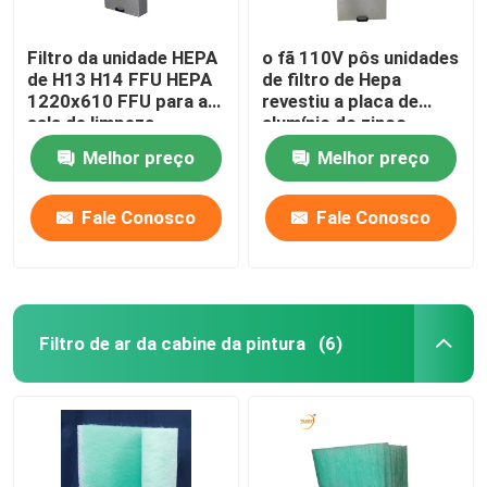
Filtro da unidade HEPA
o fã 110V pôs unidades
de H13 H14 FFU HEPA
de filtro de Hepa
1220x610 FFU para a
revestiu a placa de
sala de limpeza
alumínio do zinco
Melhor preço
Melhor preço
Fale Conosco
Fale Conosco
Filtro de ar da cabine da pintura
(6)