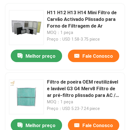
H11 H12 H13 H14 Mini Filtro de
Carvão Activado Plissado para
Forno de Filtragem de Ar
MOQ：1 peça
Preço：USD 1.58-3.75 piece
Melhor preço
Fale Conosco
Filtro de poeira OEM reutilizável
e lavável G3 G4 Merv8 Filtro de
ar pré-filtro plissado para AC /
HVAC
MOQ：1 peça
Preço：USD 5.23-7.24 piece
Melhor preço
Fale Conosco