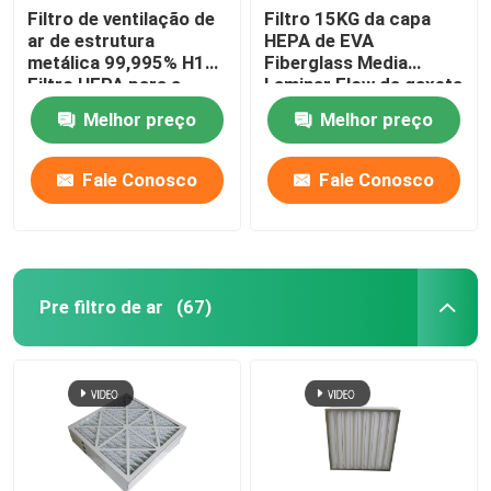
Filtro de ventilação de
Filtro 15KG da capa
ar de estrutura
HEPA de EVA
metálica 99,995% H14
Fiberglass Media
Filtro HEPA para a
Laminar Flow da gaxeta
ventilação de
Melhor preço
Melhor preço
condicionamento
Fale Conosco
Fale Conosco
Pre filtro de ar
(67)