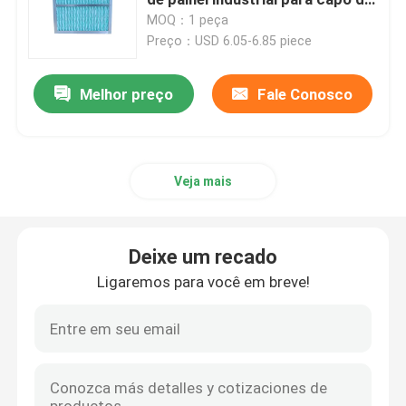
fluxo laminar
MOQ：1 peça
Preço：USD 6.05-6.85 piece
Filtro de ar da cabine da pintura
Melhor preço
Fale Conosco
Filtro de ar do saco
Filtro de ar de HEPA
Veja mais
Filtro de ar da ATAC
Deixe um recado
Filtro do selo HEPA do gel
Ligaremos para você em breve!
Filtro de alta temperatura de HEPA
Filtro do banco de V